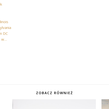
rk
inois
ylvania
on DC
m w…
ZOBACZ RÓWNIEŻ