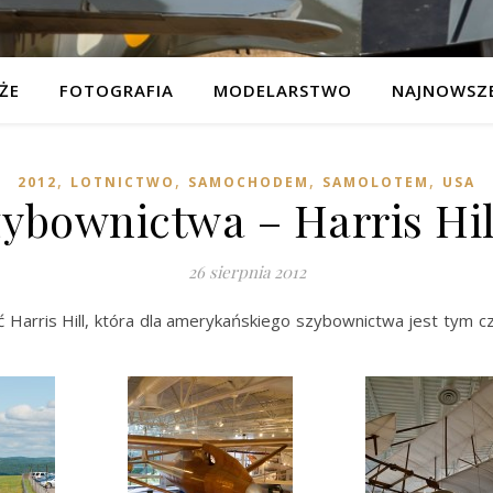
ŻE
FOTOGRAFIA
MODELARSTWO
NAJNOWSZE
,
,
,
,
2012
LOTNICTWO
SAMOCHODEM
SAMOLOTEM
USA
bownictwa – Harris Hil
26 sierpnia 2012
Harris Hill, która dla amerykańskiego szybownictwa jest tym cz