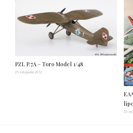
PZL P.7A – Toro Model 1/48
25 listopada 2012
EAA
lip
25 si