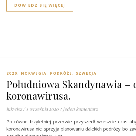
DOWIEDZ SIĘ WIĘCEJ
,
,
,
2020
NORWEGIA
PODRÓŻE
SZWECJA
Południowa Skandynawia – 
koronawirusa.
lukwisz
/
1 września 2020
/
Jeden komentarz
Po równo trzyletniej przerwie przyszedł wreszcie czas ab
koronawirusa nie sprzyja planowaniu dalekich podróży bo zaw