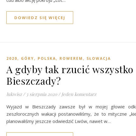
cud albo akcję pokroju „Lot…
DOWIEDZ SIĘ WIĘCEJ
,
,
,
,
2020
GÓRY
POLSKA
ROWEREM
SŁOWACJA
A gdyby tak rzucić wszystko
Bieszczady?
lukwisz
/
3 sierpnia 2020
/
Jeden komentarz
Wyjazd w Bieszczady zawsze był w mojej głowie odkł
zeszłorocznych wakacji postanowiliśmy, że to mityczne „k
planowaliśmy jeszcze odwiedzić Lwów, nawet w…