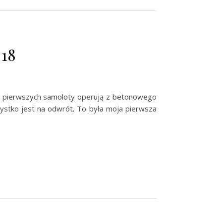
018
ch pierwszych samoloty operują z betonowego
szystko jest na odwrót. To była moja pierwsza