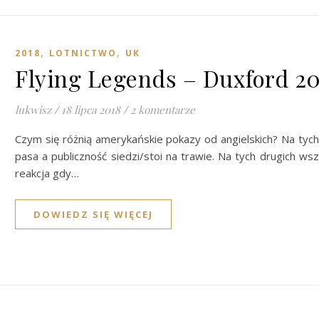
,
,
2018
LOTNICTWO
UK
Flying Legends – Duxford 2
lukwisz
/
18 lipca 2018
/
2 komentarze
Czym się różnią amerykańskie pokazy od angielskich? Na ty
pasa a publiczność siedzi/stoi na trawie. Na tych drugich w
reakcja gdy…
DOWIEDZ SIĘ WIĘCEJ