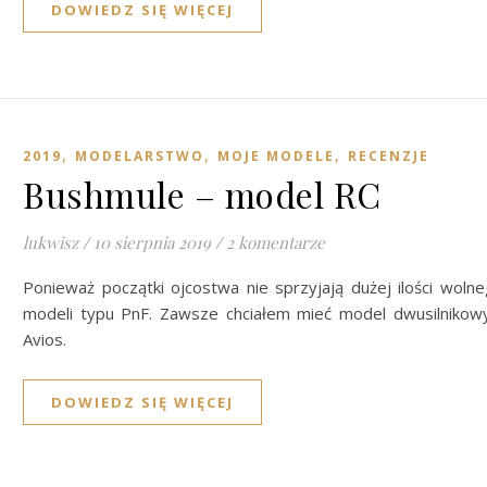
DOWIEDZ SIĘ WIĘCEJ
,
,
,
2019
MODELARSTWO
MOJE MODELE
RECENZJE
Bushmule – model RC
lukwisz
/
10 sierpnia 2019
/
2 komentarze
Ponieważ początki ojcostwa nie sprzyjają dużej ilości woln
modeli typu PnF. Zawsze chciałem mieć model dwusilnikow
Avios.
DOWIEDZ SIĘ WIĘCEJ