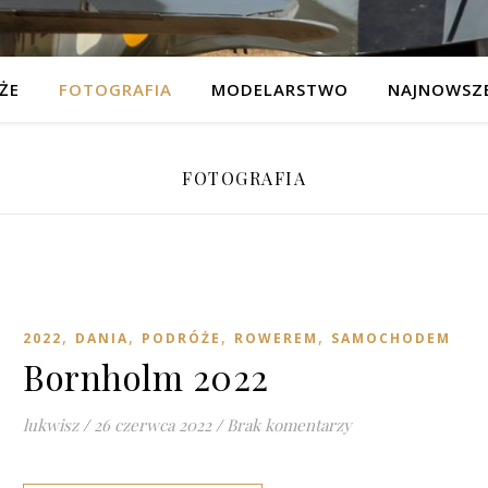
ŻE
FOTOGRAFIA
MODELARSTWO
NAJNOWSZE
FOTOGRAFIA
,
,
,
,
2022
DANIA
PODRÓŻE
ROWEREM
SAMOCHODEM
Bornholm 2022
lukwisz
/
26 czerwca 2022
/
Brak komentarzy