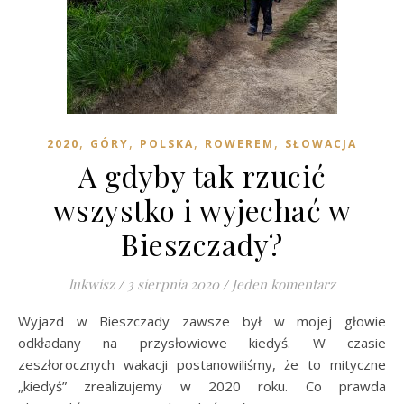
,
,
,
,
2020
GÓRY
POLSKA
ROWEREM
SŁOWACJA
A gdyby tak rzucić
wszystko i wyjechać w
Bieszczady?
lukwisz
/
3 sierpnia 2020
/
Jeden komentarz
Wyjazd w Bieszczady zawsze był w mojej głowie
odkładany na przysłowiowe kiedyś. W czasie
zeszłorocznych wakacji postanowiliśmy, że to mityczne
„kiedyś” zrealizujemy w 2020 roku. Co prawda