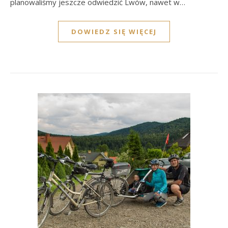
planowaliśmy jeszcze odwiedzić Lwów, nawet w…
DOWIEDZ SIĘ WIĘCEJ