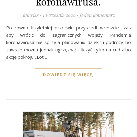
koronawirusa.
lukwisz
/
1 września 2020
/
Jeden komentarz
Po równo trzyletniej przerwie przyszedł wreszcie czas
aby wrócić do zagranicznych wojaży. Pandemia
koronawirusa nie sprzyja planowaniu dalekich podróży bo
zawsze można jednak ugrzęznąć i liczyć tylko na cud albo
akcję pokroju „Lot…
DOWIEDZ SIĘ WIĘCEJ