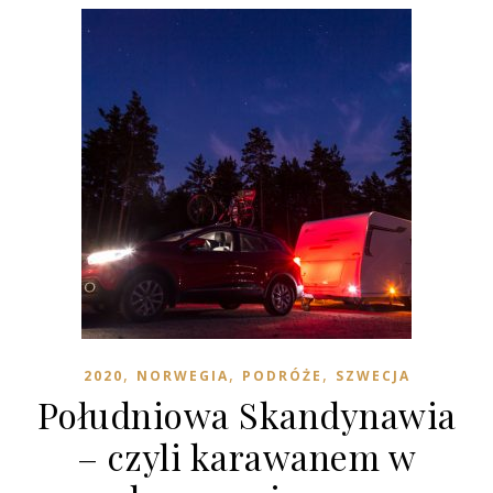
,
,
,
2020
NORWEGIA
PODRÓŻE
SZWECJA
Południowa Skandynawia
– czyli karawanem w