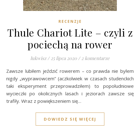
RECENZJE
Thule Chariot Lite – czyli z
pociechą na rower
lukwisz
/
25 lipca 2020
/
2 komentarze
Zawsze lubiłem jeździć rowerem – co prawda nie byłem
nigdy „wyprawowcem” (aczkolwiek w czasach studenckich
taki eksperyment przeprowadziłem) to popołudniowe
wycieczki po okolicznych lasach i jeziorach zawsze się
trafiły. Wraz z powiększeniem się…
DOWIEDZ SIĘ WIĘCEJ