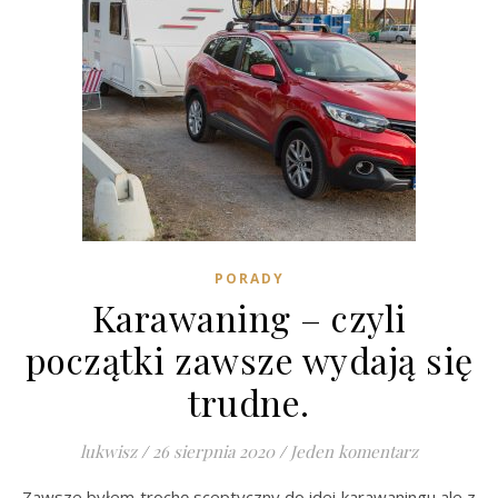
PORADY
Karawaning – czyli
początki zawsze wydają się
trudne.
lukwisz
/
26 sierpnia 2020
/
Jeden komentarz
Zawsze byłem trochę sceptyczny do idei karawaningu ale z