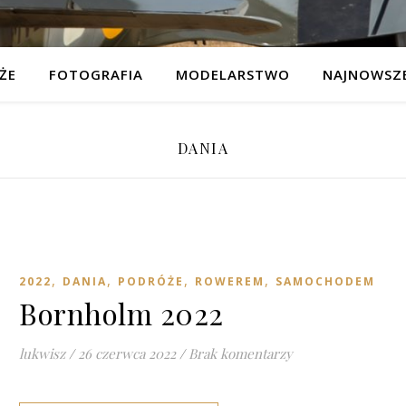
ŻE
FOTOGRAFIA
MODELARSTWO
NAJNOWSZE
DANIA
,
,
,
,
2022
DANIA
PODRÓŻE
ROWEREM
SAMOCHODEM
Bornholm 2022
lukwisz
/
26 czerwca 2022
/
Brak komentarzy