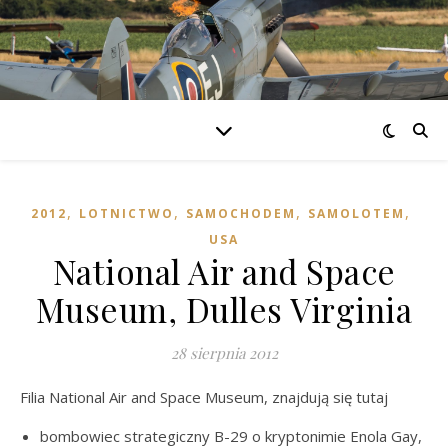
,
,
,
,
2012
LOTNICTWO
SAMOCHODEM
SAMOLOTEM
USA
National Air and Space
Museum, Dulles Virginia
28 sierpnia 2012
Filia National Air and Space Museum, znajdują się tutaj
bombowiec strategiczny B-29 o kryptonimie Enola Gay,